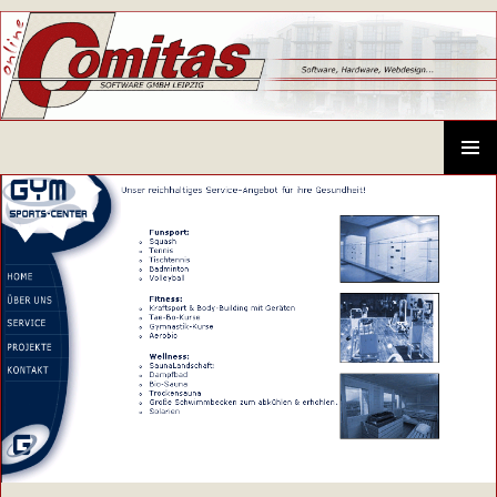
Comitas GmbH – CAD-Systeme, Hardware, Software, Schulungen
SPRINGE
ZUM
PRIMÄR
INHALT
MENÜ