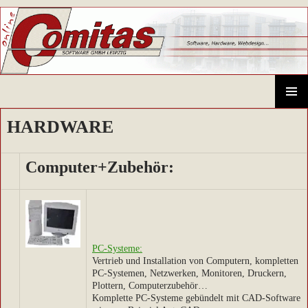
Comitas GmbH – CAD-Systeme, Hardware, Software, Schulungen
SPRINGE
ZUM
PRIMÄR
HARDWARE
INHALT
MENÜ
Computer+Zubehör:
PC-Systeme:
Vertrieb und Installation von Computern, kompletten
PC-Systemen, Netzwerken, Monitoren, Druckern,
Plottern, Computerzubehör…
Komplette PC-Systeme gebündelt mit CAD-Software