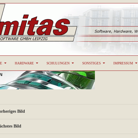
T
CAD-Systeme, Hardware, Software, Schulungen
E
HARDWARE
SCHULUNGEN
SONSTIGES
IMPRESSUM
orheriges Bild
ächstes Bild