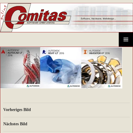
Comitas GmbH – CAD-Systeme, Hardware, Software, Schulungen
SPRINGE
ZUM
PRIMÄR
INHALT
MENÜ
Vorheriges Bild
Nächstes Bild