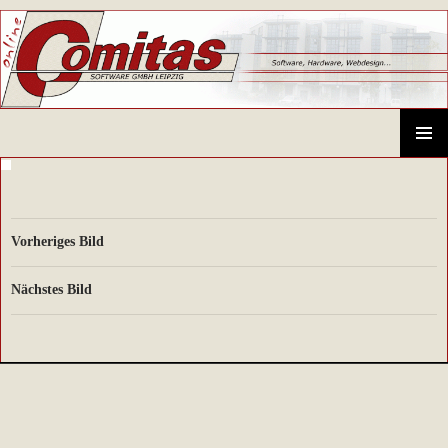
Comitas GmbH – CAD-Systeme, Hardware, Software, Schulungen
SPRINGE
ZUM
PRIMÄR
INHALT
MENÜ
Vorheriges Bild
Nächstes Bild