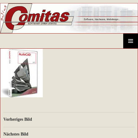
Comitas GmbH – CAD-Systeme, Hardware, Software, Schulungen
SPRINGE
ZUM
PRIMÄR
INHALT
MENÜ
Vorheriges Bild
Nächstes Bild