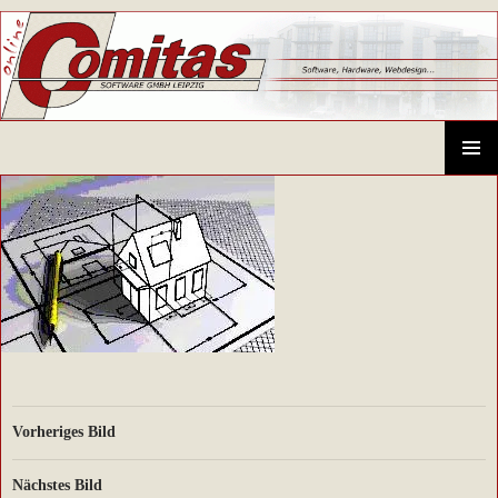
Comitas GmbH – CAD-Systeme, Hardware, Software, Schulungen
SPRINGE
ZUM
PRIMÄR
INHALT
MENÜ
Vorheriges Bild
Nächstes Bild