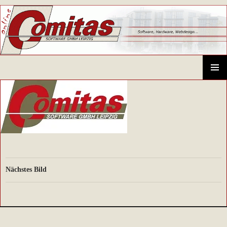
Comitas GmbH – CAD-Systeme, Hardware, Software, Schulungen
SPRINGE
ZUM
PRIMÄR
INHALT
MENÜ
Nächstes Bild